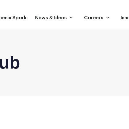
oenix Spark
News & Ideas
Careers
Inn
hub