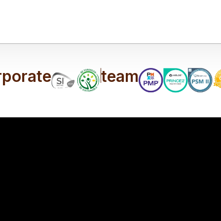
rporate
team