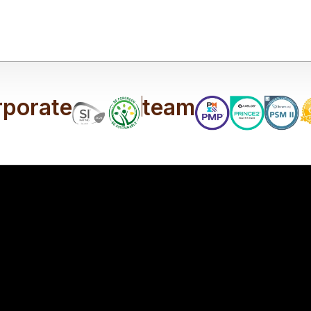
rporate
team